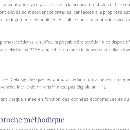
uvent prioritaires, car l’accès à la propriété est plus difficile d
nt élevés sont souvent prioritaires, car l’accès à la propriété est 
 de logements disponibles est faible sont souvent prioritaires, car
primo-accédants. En effet, la possibilité d’accéder à ce disposi
ne éligible au PTZ+ peut offrir un taux de financement plus élevé
 PTZ+. Cela signifie que les primo-accédants qui achètent un lo
nche, la ville de **Paris** n’est pas éligible au PTZ+.
luent chaque année en fonction des données économiques et du ma
approche méthodique
mplexe. Cependant, il existe des outils et des méthodes pratiques