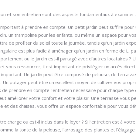
uration et son entretien sont des aspects fondamentaux à examiner
 important à prendre en compte. Un petit jardin peut suffire pour 
jardin, un trampoline pour les enfants, ou même un espace pour v
ra de profiter du soleil toute la journée, tandis qu’un jardin expo
ctangulaire est plus facile à aménager qu’un jardin en forme de L, p
artement ou le jardin est-il partagé avec d’autres locataires ? Un 
 et vous ressourcer, il est important de privilégier un accès direct
e important. Un jardin peut être composé de pelouse, de terrasse
nt. Un potager peut être un excellent moyen de cultiver vos propr
as de prendre en compte l’entretien nécessaire pour chaque type d
ut améliorer votre confort et votre plaisir. Une terrasse vous per
le et des chaises, vous offre un espace confortable pour vous d
otre charge ou est-il inclus dans le loyer ? Si l’entretien est à vo
 comme la tonte de la pelouse, l’arrosage des plantes et l’élagage