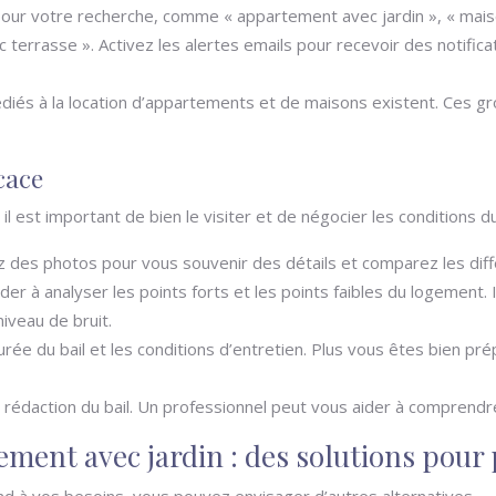
our votre recherche, comme « appartement avec jardin », « maison av
ec terrasse ». Activez les alertes emails pour recevoir des notif
iés à la location d’appartements et de maisons existent. Ces g
cace
 est important de bien le visiter et de négocier les conditions du 
enez des photos pour vous souvenir des détails et comparez les di
r à analyser les points forts et les points faibles du logement. 
iveau de bruit.
 durée du bail et les conditions d’entretien. Plus vous êtes bien 
a rédaction du bail. Un professionnel peut vous aider à comprendre
ement avec jardin : des solutions pour 
nd à vos besoins, vous pouvez envisager d’autres alternatives.