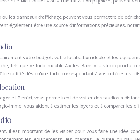
ière « Le Nid Douillet » ou « Habitat & Compagnie », peuvent vo
ux ou les panneaux d’affichage peuvent vous permettre de dénich
t également être une source d’informations précieuses, notamme
udio
clairement votre budget, votre localisation idéale et les équipem
he, tels que « studio meublé Aix-les-Bains », « studio proche cent
être notifié dès qu’un studio correspondant à vos critères est di
location
ger et Bien’ici, vous permettent de visiter des studios à distanc
ogic-Immo, vous aident à estimer les loyers et à comparer les off
udio
t, il est important de les visiter pour vous faire une idée co
concernant les équipements, les charges, la durée du bail, l