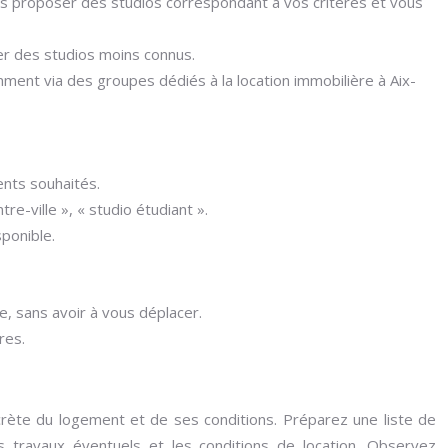
us proposer des studios correspondant à vos critères et vous
er des studios moins connus.
nt via des groupes dédiés à la location immobilière à Aix-
ents souhaités.
re-ville », « studio étudiant ».
sponible.
e, sans avoir à vous déplacer.
res.
ncrète du logement et de ses conditions. Préparez une liste de
es travaux éventuels et les conditions de location. Observez