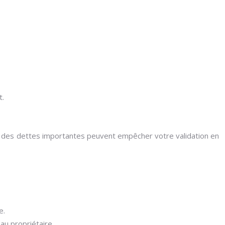
t.
ou des dettes importantes peuvent empêcher votre validation en
e.
au propriétaire.