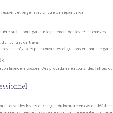
 résident étranger avec un titre de séjour valide.
ncière stable pour garantir le paiement des loyers et charges.
 d’un contrat de travail.
 revenus réguliers pour couvrir les obligations en tant que garan
ts
ation financière passée. Des procédures en cours, des faillites 
fessionnel
 à couvrir les loyers et charges du locataire en cas de défaillanc
 ou une compagnie d’assurance qui offre une garantie financière 