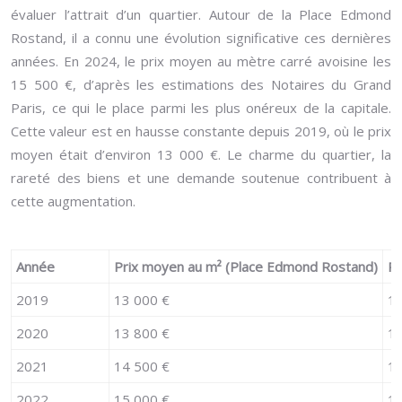
évaluer l’attrait d’un quartier. Autour de la Place Edmond
Rostand, il a connu une évolution significative ces dernières
années. En 2024, le prix moyen au mètre carré avoisine les
15 500 €, d’après les estimations des Notaires du Grand
Paris, ce qui le place parmi les plus onéreux de la capitale.
Cette valeur est en hausse constante depuis 2019, où le prix
moyen était d’environ 13 000 €. Le charme du quartier, la
rareté des biens et une demande soutenue contribuent à
cette augmentation.
Année
Prix moyen au m² (Place Edmond Rostand)
Pr
2019
13 000 €
14
2020
13 800 €
14
2021
14 500 €
15
2022
15 000 €
16