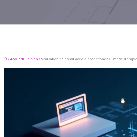
/
Acquérir un bien
/ Simulation de crédit avec le crédit foncier : mode d’emplo