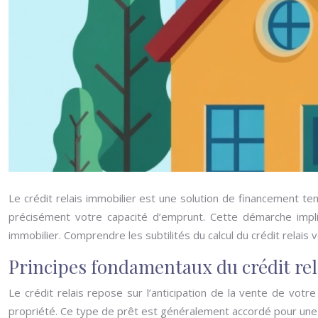
Le crédit relais immobilier est une solution de financement tem
précisément votre capacité d’emprunt. Cette démarche impli
immobilier. Comprendre les subtilités du calcul du crédit relais 
Principes fondamentaux du crédit rel
Le crédit relais repose sur l’anticipation de la vente de votr
propriété. Ce type de prêt est généralement accordé pour une