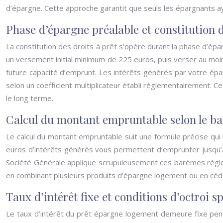
d’épargne. Cette approche garantit que seuls les épargnants a
Phase d’épargne préalable et constitution d
La constitution des droits à prêt s’opère durant la phase d’ép
un versement initial minimum de 225 euros, puis verser au moi
future capacité d’emprunt. Les intérêts générés par votre ép
selon un coefficient multiplicateur établi réglementairement. Cet
le long terme.
Calcul du montant empruntable selon le b
Le calcul du montant empruntable suit une formule précise qui mu
euros d’intérêts générés vous permettent d’emprunter jusqu’à
Société Générale applique scrupuleusement ces barèmes régle
en combinant plusieurs produits d’épargne logement ou en cédant
Taux d’intérêt fixe et conditions d’octroi s
Le taux d’intérêt du prêt épargne logement demeure fixe penda