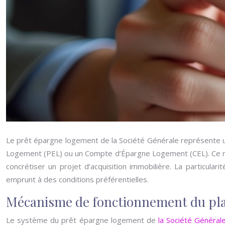
Le prêt épargne logement de la Société Générale représente une
Logement (PEL) ou un Compte d’Épargne Logement (CEL). Ce méc
concrétiser un projet d’acquisition immobilière. La particular
emprunt à des conditions préférentielles.
Mécanisme de fonctionnement du pla
Le système du prêt épargne logement de
la Société Général