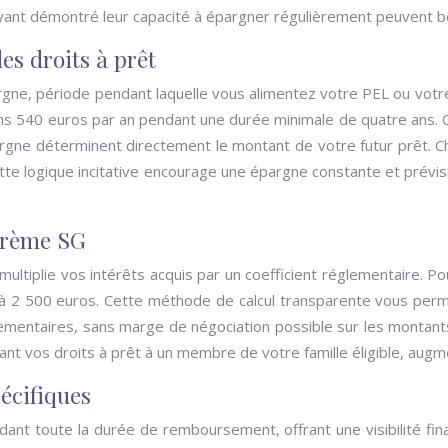
yant démontré leur capacité à épargner régulièrement peuvent bé
es droits à prêt
argne, période pendant laquelle vous alimentez votre PEL ou votr
ns 540 euros par an pendant une durée minimale de quatre ans. Ce
argne déterminent directement le montant de votre futur prêt. C
te logique incitative encourage une épargne constante et prévisible
arème SG
ltiplie vos intérêts acquis par un coefficient réglementaire. Pou
 2 500 euros. Cette méthode de calcul transparente vous perme
mentaires, sans marge de négociation possible sur les montant
 vos droits à prêt à un membre de votre famille éligible, augment
pécifiques
nt toute la durée de remboursement, offrant une visibilité finan