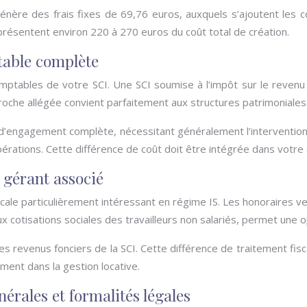
nère des frais fixes de 69,76 euros, auxquels s’ajoutent les co
résentent environ 220 à 270 euros du coût total de création.
table complète
omptables de votre SCI. Une SCI soumise à l’impôt sur le revenu 
pproche allégée convient parfaitement aux structures patrimonia
é d’engagement complète, nécessitant généralement l’interventio
opérations. Cette différence de coût doit être intégrée dans votr
 gérant associé
scale particulièrement intéressant en régime IS. Les honoraires ve
x cotisations sociales des travailleurs non salariés, permet une op
s revenus fonciers de la SCI. Cette différence de traitement fisca
ment dans la gestion locative.
érales et formalités légales