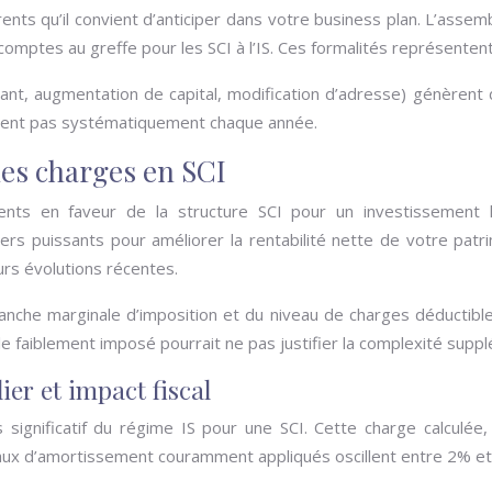
ents qu’il convient d’anticiper dans votre business plan. L’ass
comptes au greffe pour les SCI à l’IS. Ces formalités représenten
ant, augmentation de capital, modification d’adresse) génèren
lisent pas systématiquement chaque année.
des charges en SCI
ents en faveur de la structure SCI pour un investissement loc
rs puissants pour améliorer la rentabilité nette de votre patr
urs évolutions récentes.
nche marginale d’imposition et du niveau de charges déductible
e faiblement imposé pourrait ne pas justifier la complexité suppl
er et impact fiscal
 significatif du régime IS pour une SCI. Cette charge calculée,
taux d’amortissement couramment appliqués oscillent entre 2% et 