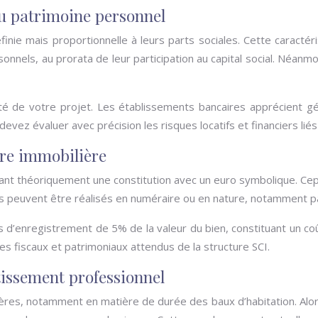
du patrimoine personnel
ie mais proportionnelle à leurs parts sociales. Cette caractérist
onnels, au prorata de leur participation au capital social. Néanm
lité de votre projet. Les établissements bancaires apprécient g
evez évaluer avec précision les risques locatifs et financiers lié
ure immobilière
tant théoriquement une constitution avec un euro symbolique. Cep
s peuvent être réalisés en numéraire ou en nature, notamment par
s d’enregistrement de 5% de la valeur du bien, constituant un coût
es fiscaux et patrimoniaux attendus de la structure SCI.
tissement professionnel
ulières, notamment en matière de durée des baux d’habitation. Alor