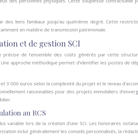
 ceux des personnes physiques. Cette souplesse contractuelle p
ar des liens familiaux jusqu’au quatrième degré. Cette restricti
otamment en matière de transmission patrimoniale.
ation et de gestion SCI
se précise de l’ensemble des coûts générés par cette structure
Une approche méthodique permet d’identifier les postes de dépen
et 3 000 euros selon la complexité du projet et le niveau d’acc
tionnellement raisonnables pour des projets immobiliers d’enver
ilier.
culation au RCS
us variable lors de la création d’une SCI. Les honoraires notari
restation inclut généralement les conseils personnalisés, la rédac