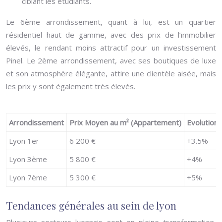
ciblant les étudiants.
Le 6ème arrondissement, quant à lui, est un quartier
résidentiel haut de gamme, avec des prix de l’immobilier
élevés, le rendant moins attractif pour un investissement
Pinel. Le 2ème arrondissement, avec ses boutiques de luxe
et son atmosphère élégante, attire une clientèle aisée, mais
les prix y sont également très élevés.
Arrondissement
Prix Moyen au m² (Appartement)
Evolution 
Lyon 1er
6 200 €
+3.5%
Lyon 3ème
5 800 €
+4%
Lyon 7ème
5 300 €
+5%
Tendances générales au sein de lyon