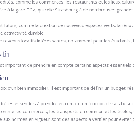
dités, comme les commerces, les restaurants et les lieux culturel
âce à la gare TGV, qui relie Strasbourg à de nombreuses grandes 
futurs, comme la création de nouveaux espaces verts, la rénovat
attractivité durable.
e revenus locatifs intéressantes, notamment pour les étudiants, le
stir
l est important de prendre en compte certains aspects essentiels po
ien
ix d’un bien immobilier. Il est important de définir un budget réa
itères essentiels à prendre en compte en fonction de ses besoins
, comme les commerces, les transports en commun et les écoles, e
té aux normes en vigueur sont des aspects à vérifier pour éviter