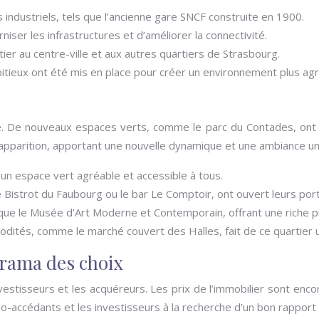
 industriels, tels que l’ancienne gare SNCF construite en 1900.
ser les infrastructures et d’améliorer la connectivité.
tier au centre-ville et aux autres quartiers de Strasbourg.
eux ont été mis en place pour créer un environnement plus agréa
. De nouveaux espaces verts, comme le parc du Contades, ont ét
r apparition, apportant une nouvelle dynamique et une ambiance un
 un espace vert agréable et accessible à tous.
Bistrot du Faubourg ou le bar Le Comptoir, ont ouvert leurs port
els que le Musée d’Art Moderne et Contemporain, offrant une rich
ités, comme le marché couvert des Halles, fait de ce quartier un 
rama des choix
nvestisseurs et les acquéreurs. Les prix de l’immobilier sont enco
o-accédants et les investisseurs à la recherche d’un bon rapport q